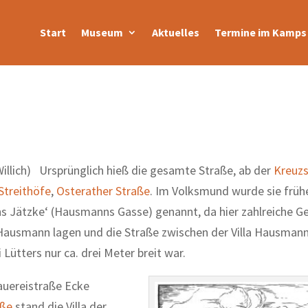
Start
Museum
Aktuelles
Termine im Kamps 
 Willich) Ursprünglich hieß die gesamte Straße, ab der
Kreuzs
Streithöfe
,
Osterather Straße
. Im Volksmund wurde sie früh
 Jätzke‘ (Hausmanns Gasse) genannt, da hier zahlreiche G
Hausmann lagen und die Straße zwischen der Villa Hausmann
Lütters nur ca. drei Meter breit war.
auereistraße Ecke
aße
stand die Villa der