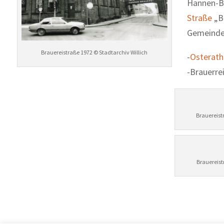
Hannen-Br
Straße
„Br
Gemeinder
Brauereistraße 1972 © Stadtarchiv Willich
-
Osterath
-Brauerre
Brauereist
Brauereist