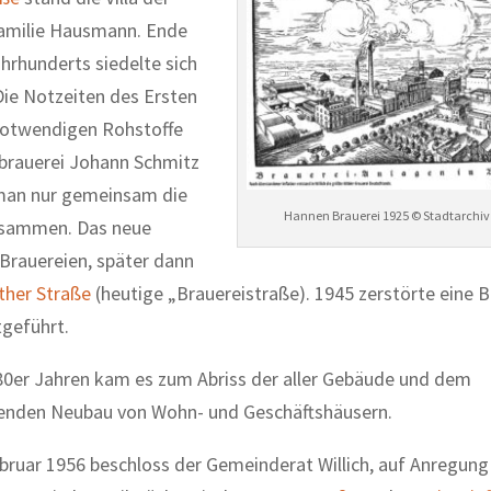
amilie Hausmann. Ende
ahrhunderts siedelte sich
 Die Notzeiten des Ersten
notwendigen Rohstoffe
tbrauerei Johann Schmitz
 man nur gemeinsam die
Hannen Brauerei 1925 © Stadtarchiv 
zusammen. Das neue
 Brauereien, später dann
ther Straße
(heutige „Brauereistraße). 1945 zerstörte eine
tgeführt.
80er Jahren kam es zum Abriss der aller Gebäude und dem
enden Neubau von Wohn- und Geschäftshäusern.
bruar 1956 beschloss der Gemeinderat Willich, auf Anregung