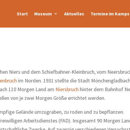
Start
Museum
Aktuelles
Termine im Kamps 
schen Niers und dem Schiefbahner-Kleinbruch, vom Neersbru
enbruch
im Norden. 1931 stellte die Stadt Mönchengladbac
bach 110 Morgen Land am
Niersbruch
hinter dem Bahnhof Ne
tellen von je zwei Morgen Größe errichtet werden.
sumpfige Gelände umzugraben, zu roden und zu bepflanzen.
 Freiwilligen Arbeitsdienstes (FAD). Insgesamt 90 Morgen La
irtschaftliche Zwecke. Auf zwanzig verschiedenen Versuchsst