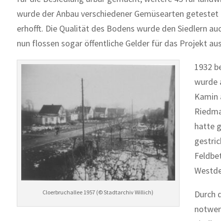
wurde der Anbau verschiedener Gemüsearten getestet – 
erhofft. Die Qualität des Bodens wurde den Siedlern a
nun flossen sogar öffentliche Gelder für das Projekt a
1932 be
wurde 
Kamin 
Riedmat
hatte 
gestric
Feldbet
Westde
Durch d
Cloerbruchallee 1957 (© Stadtarchiv Willich)
notwend