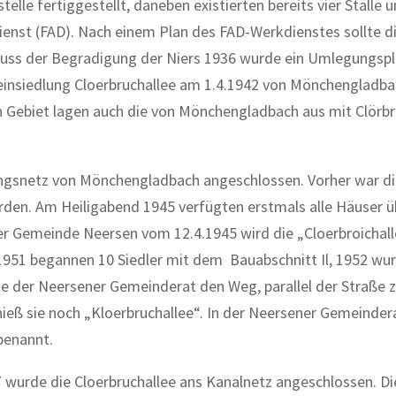
stelle fertiggestellt, daneben existierten bereits vier Ställe 
dienst (FAD). Nach einem Plan des FAD-Werkdienstes sollte d
hluss der Begradigung der Niers 1936 wurde ein Umlegungsp
insiedlung Cloerbruchallee am 1.4.1942 von Mönchengladba
ebiet lagen auch die von Mönchengladbach aus mit Clörbru
ungsnetz von Mönchengladbach angeschlossen. Vorher war di
en. Am Heiligabend 1945 verfügten erstmals alle Häuser ü
r Gemeinde Neersen vom 12.4.1945 wird die „Cloerbroichall
951 begannen 10 Siedler mit dem Bauabschnitt Il, 1952 wu
e der Neersener Gemeinderat den Weg, parallel der Straße z
r hieß sie noch „Kloerbruchallee“. In der Neersener Gemeinde
benannt.
7 wurde die Cloerbruchallee ans Kanalnetz angeschlossen. Di