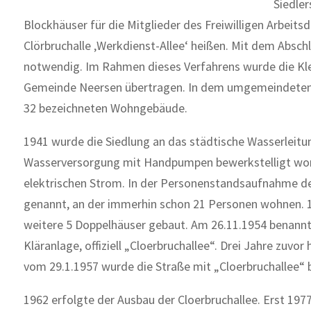
Siedler
Blockhäuser für die Mitglieder des Freiwilligen Arbeits
Clörbruchalle ‚Werkdienst-Allee‘ heißen. Mit dem Absc
notwendig. Im Rahmen dieses Verfahrens wurde die Kle
Gemeinde Neersen übertragen. In dem umgemeindeten G
32 bezeichneten Wohngebäude.
1941 wurde die Siedlung an das städtische Wasserleit
Wasserversorgung mit Handpumpen bewerkstelligt word
elektrischen Strom. In der Personenstandsaufnahme de
genannt, an der immerhin schon 21 Personen wohnen. 1
weitere 5 Doppelhäuser gebaut. Am 26.11.1954 benannt
Kläranlage, offiziell „Cloerbruchallee“. Drei Jahre zuvo
vom 29.1.1957 wurde die Straße mit „Cloerbruchallee“ 
1962 erfolgte der Ausbau der Cloerbruchallee. Erst 197