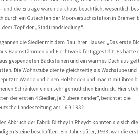
und die Erträge waren durchaus beachtlich, wesentlich bes
uch durch ein Gutachten der Moorversuchsstation in Bremen b
us dem Topf der „Stadtrandsiedlung“.
gannen die Siedler mit dem Bau ihrer Häuser. „Das erste B
aus Baumstämmen und Flechtwerk fertiggestellt. Es hatte 
aus gespendeten Backsteinen und ein warmes Dach aus gef
ten. Die Wohnstube diente gleichzeitig als Wachstube und 
geputzte Wände und einen Holzboden und macht mit ihren b
henen Schränken einen sehr gemütlichen Eindruck. Hier steh
ten der ersten 4 Siedler, je 2 übereinander”, berichtet die
utsche Landeszeitung am 16.3.1932.
en Abbruch der Fabrik Dilthey in Rheydt konnten sie sich die
igen Steine beschafften. Ein Jahr später, 1933, war die erst