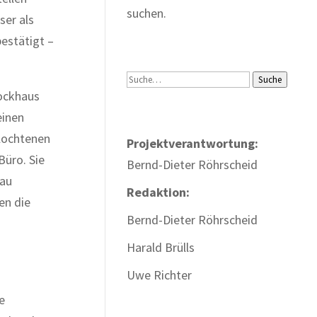
suchen.
ser als
estätigt –
Suche
Suche
lockhaus
einen
lochtenen
Projektverantwortung:
Büro. Sie
Bernd-Dieter Röhrscheid
lau
Redaktion:
en die
Bernd-Dieter Röhrscheid
Harald Brülls
Uwe Richter
e