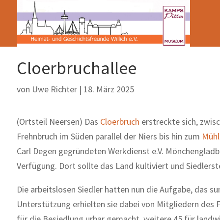
Cloerbruchallee
von
Uwe Richter
|
18. März 2025
(Ortsteil Neersen) Das
Cloerbruch
erstreckte sich, zwi
Frehnbruch im Süden parallel der Niers bis hin zum
Mühl
Carl Degen gegründeten Werkdienst e.V. Mönchenglad
Verfügung. Dort sollte das Land kultiviert und Siedlers
Die arbeitslosen Siedler hatten nun die Aufgabe, das 
Unterstützung erhielten sie dabei von Mitgliedern des
für die Besiedlung urbar gemacht, weitere 45 für landw