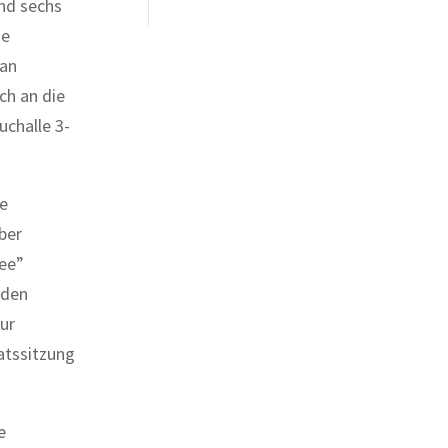
und sechs
ie
lan
ch an die
challe 3-
e
ber
ee”
rden
ur
ratssitzung
e