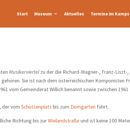
Start
Museum
Aktuelles
Termine im Kamps 
nten
Musikerviertel
zu der die Richard-Wagner-, Franz-Liszt-,
e
gehören. Sie ist nach dem österreichischen Komponisten F
1961 vom Gemeinderat Willich benannt sowie zwischen 1961
s, der vom
Schützenplatz
bis zum
Domgarten
führt.
dliche Richtung bis zur
Wielandstraße
und ist keine 100 Meter