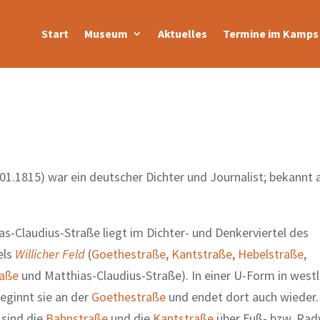
Start
Museum
Aktuelles
Termine im Kamps 
.01.1815) war ein deutscher Dichter und Journalist; bekannt a
as-Claudius-Straße liegt im Dichter- und Denkerviertel des
els
Willicher Feld
(
Goethestraße
,
Kantstraße
,
Hebelstraße
,
raße
und Matthias-Claudius-Straße). In einer U-Form in westl
eginnt sie an der
Goethestraße
und endet dort auch wieder.
sind die
Bahnstraße
und die
Kantstraße
über Fuß- bzw. Ra