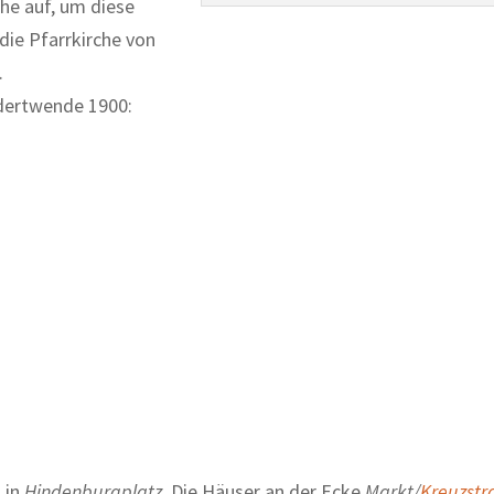
he auf, um diese
die Pfarrkirche von
.
dertwende 1900:
 in
Hindenburgplatz
. Die Häuser an der Ecke
Markt/
Kreuzstr