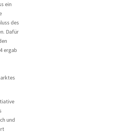
s ein
e
luss des
n. Dafür
den
14 ergab
Marktes
tiative
s
rch und
rt