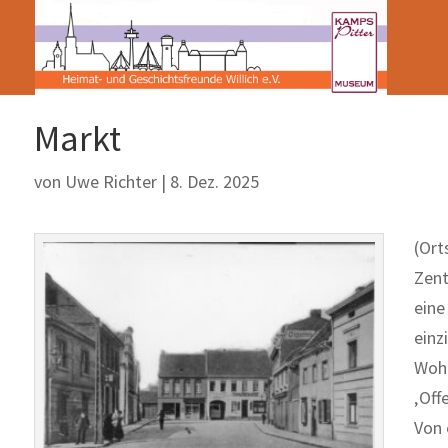
Markt
von
Uwe Richter
|
8. Dez. 2025
(Ort
Zent
eine
einz
Wohn
‚Off
Von 