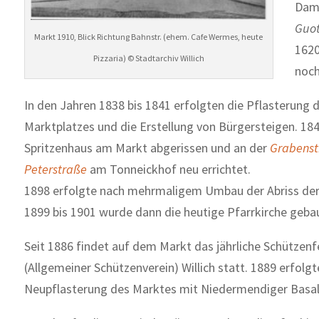
Dama
Guo
Markt 1910, Blick Richtung Bahnstr. (ehem. Cafe Wermes, heute
1620
Pizzaria) © Stadtarchiv Willich
noch
In den Jahren 1838 bis 1841 erfolgten die Pflasterung d
Marktplatzes und die Erstellung von Bürgersteigen. 18
Spritzenhaus am Markt abgerissen und an der
Grabenst
Peterstraße
am Tonneickhof neu errichtet.
1898 erfolgte nach mehrmaligem Umbau der Abriss der o
1899 bis 1901 wurde dann die heutige Pfarrkirche geba
Seit 1886 findet auf dem Markt das jährliche Schützenf
(Allgemeiner Schützenverein) Willich statt. 1889 erfolgt
Neupflasterung des Marktes mit Niedermendiger Basal