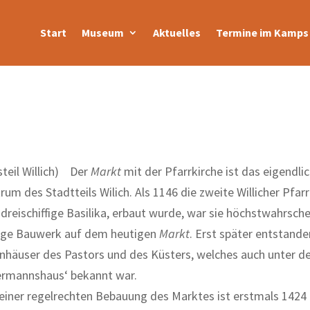
Start
Museum
Aktuelles
Termine im Kamps 
steil Willich) Der
Markt
mit der Pfarrkirche ist das eigendli
rum des Stadtteils Wilich. Als 1146 die zweite Willicher Pfarr
 dreischiffige Basilika, erbaut wurde, war sie höchstwahrsche
ige Bauwerk auf dem heutigen
Markt
. Erst später entstande
häuser des Pastors und des Küsters, welches auch unter
ermannshaus‘ bekannt war.
einer regelrechten Bebauung des Marktes ist erstmals 1424 