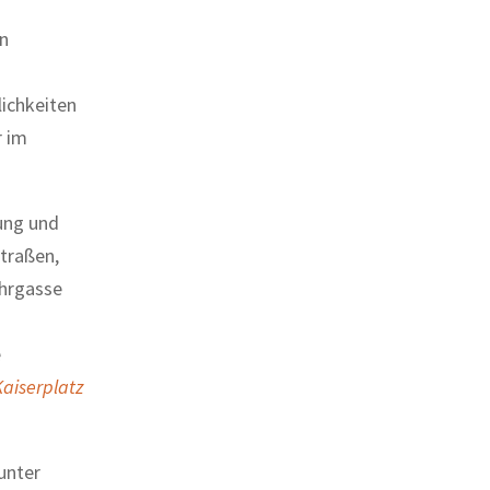
n
lichkeiten
r im
ung und
traßen,
ahrgasse
e
Kaiserplatz
unter