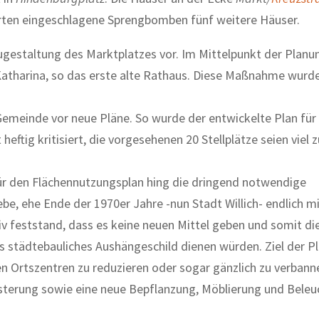
örten eingeschlagene Sprengbomben fünf weitere Häuser.
ugestaltung des Marktplatzes vor. Im Mittelpunkt der Planu
 Katharina, so das erste alte Rathaus. Diese Maßnahme wurde
Gemeinde vor neue Pläne. So wurde der entwickelte Plan für
eftig kritisiert, die vorgesehenen 20 Stellplätze seien viel 
r den Flächennutzungsplan hing die dringend notwendige
be, ehe Ende der 1970er Jahre -nun Stadt Willich- endlich m
 feststand, dass es keine neuen Mittel geben und somit di
 städtebauliches Aushängeschild dienen würden. Ziel der P
n Ortszentren zu reduzieren oder sogar gänzlich zu verbann
asterung sowie eine neue Bepflanzung, Möblierung und Beleu