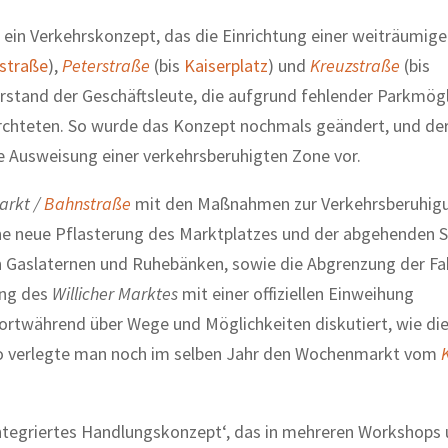
 ein Verkehrskonzept, das die Einrichtung einer weiträumige
straße
),
Peterstraße
(bis
Kaiserplatz
) und
Kreuzstraße
(bis
erstand der Geschäftsleute, die aufgrund fehlender Parkmög
rchteten. So wurde das Konzept nochmals geändert, und de
 Ausweisung einer verkehrsberuhigten Zone vor.
arkt /
Bahnstraße
mit den Maßnahmen zur Verkehrsberuhig
ine neue Pflasterung des Marktplatzes und der abgehenden S
on Gaslaternen und Ruhebänken, sowie die Abgrenzung der F
ung des
Willicher Marktes
mit einer offiziellen Einweihung
ortwährend über Wege und Möglichkeiten diskutiert, wie di
 So verlegte man noch im selben Jahr den Wochenmarkt vom
‚Integriertes Handlungskonzept‘, das in mehreren Workshops 