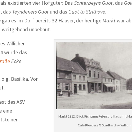
ls existierten vier Hofgüter: Das
Sonterbeyns Guot
, das
Goi
t
, das
Teyndeners Guot
und das
Guot to Strithove
.
 gab es im Dorf bereits 32 Häuser, der heutige
Markt
war ab
 weitgehend unbebaut.
es Willicher
44 wurde das
raße
Ecke
.g. Basilika. Von
ut.
est des ASV
e eine
Markt 1912, Blick Richtung Peterstr. / Haus mit M
tsteinen.
Cafe Kleeberg © Stadtarchiv Willich