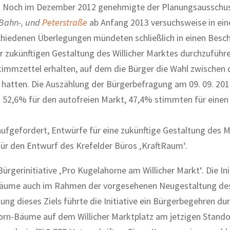
ar. Noch im Dezember 2012 genehmigte der Planungsausschus
Bahn-‚ und
Peterstraße
ab Anfang 2013 versuchsweise in ein
iedenen Überlegungen mündeten schließlich in einen Besch
r zukünftigen Gestaltung des Willicher Marktes durchzuführe
 Stimmzettel erhalten, auf dem die Bürger die Wahl zwischen 
‘ hatten. Die Auszählung der Bürgerbefragung am 09. 09. 20
n 52,6% für den autofreien Markt, 47,4% stimmten für einen
ufgefordert, Entwürfe für eine zukünftige Gestaltung des 
 für den Entwurf des Krefelder Büros ‚KraftRaum‘.
ürgerinitiative ‚Pro Kugelahorne am Willicher Markt‘. Die Ini
rnbäume auch im Rahmen der vorgesehenen Neugestaltung de
ung dieses Ziels führte die Initiative ein Bürgerbegehren du
horn-Bäume auf dem Willicher Marktplatz am jetzigen Stando