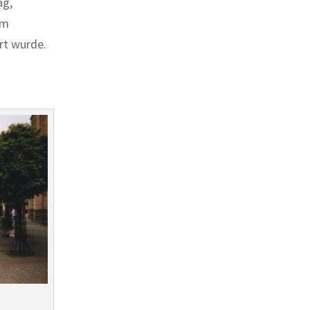
ag,
em
rt wurde.