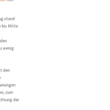
ng stand
 bis Mitte
 den
zu wenig
it den
e
lanungen
en, zum
chtung der