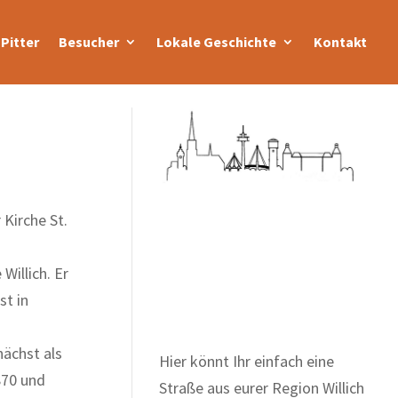
Pitter
Besucher
Lokale Geschichte
Kontakt
 Kirche St.
Zum Wörterbuch alter
Willich. Er
Begriffe
st in
nächst als
Hier könnt Ihr einfach eine
870 und
Straße aus eurer Region Willich