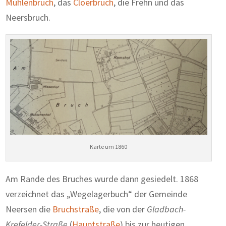
Mühlenbruch
, das
Cloerbruch
, die Frehn und das
Neersbruch.
Karte um 1860
Am Rande des Bruches wurde dann gesiedelt. 1868
verzeichnet das „Wegelagerbuch“ der Gemeinde
Neersen die
Bruchstraße
, die von der
Gladbach-
Krefelder-Straße
(
Hauptstraße
) bis zur heutigen