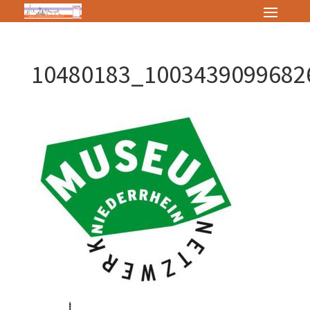
10480183_1003439099682