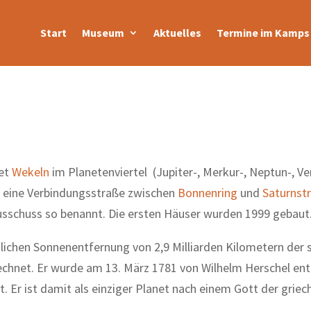
Start
Museum
Aktuelles
Termine im Kamps 
iet
Wekeln
im Planetenviertel (Jupiter-, Merkur-, Neptun-, Ve
st eine Verbindungsstraße zwischen
Bonnenring
und
Saturnst
sschuss so benannt. Die ersten Häuser wurden 1999 gebaut
tlichen Sonnenentfernung von 2,9 Milliarden Kilometern der 
echnet. Er wurde am 13. März 1781 von Wilhelm Herschel en
 Er ist damit als einziger Planet nach einem Gott der griec