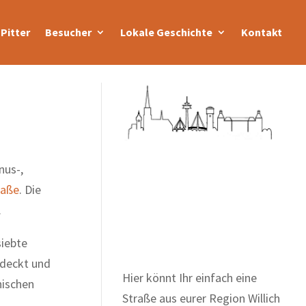
Pitter
Besucher
Lokale Geschichte
Kontakt
nus-,
raße
. Die
Zum Wörterbuch alter
.
Begriffe
siebte
tdeckt und
Hier könnt Ihr einfach eine
hischen
Straße aus eurer Region Willich