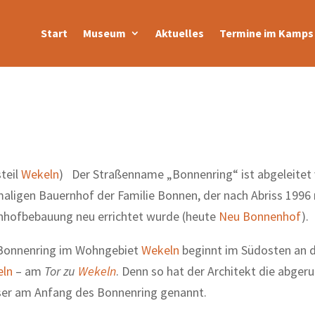
Start
Museum
Aktuelles
Termine im Kamps 
steil
Wekeln
) Der Straßenname „Bonnenring“ ist abgeleitet
aligen Bauernhof der Familie Bonnen, der nach Abriss 1996 
nhofbebauung neu errichtet wurde (heute
Neu Bonnenhof
).
Bonnenring im Wohngebiet
Wekeln
beginnt im Südosten an d
ln
– am
Tor zu
Wekeln
. Denn so hat der Architekt die abger
er am Anfang des Bonnenring genannt.