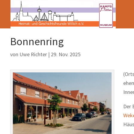
Bonnenring
von
Uwe Richter
|
29. Nov. 2025
(Ort
ehem
Inne
Der 
Weke
Häus