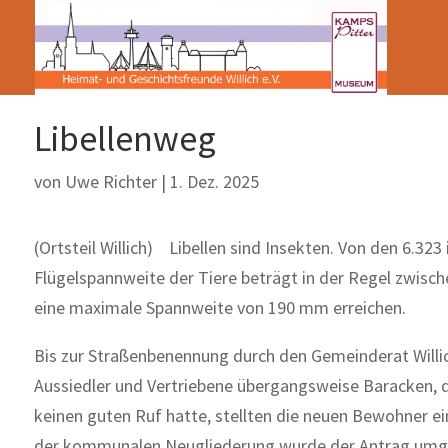
Libellenweg
von
Uwe Richter
|
1. Dez. 2025
(Ortsteil Willich) Libellen sind Insekten. Von den 6.32
Flügelspannweite der Tiere beträgt in der Regel zwisc
eine maximale Spannweite von 190 mm erreichen.
Bis zur Straßenbenennung durch den Gemeinderat Willic
Aussiedler und Vertriebene übergangsweise Baracken, di
keinen guten Ruf hatte, stellten die neuen Bewohner e
der kommunalen Neugliederung wurde der Antrag umg