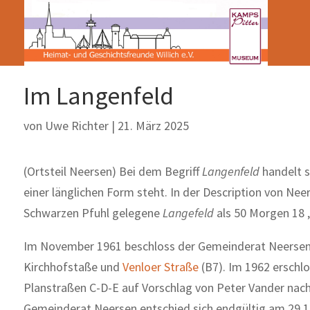
Im Langenfeld
von
Uwe Richter
|
21. März 2025
(Ortsteil Neersen) Bei dem Begriff
Langenfeld
handelt s
einer länglichen Form steht. In der Description von N
Schwarzen Pfuhl gelegene
Langefeld
als 50 Morgen 18 
Im November 1961 beschloss der Gemeinderat Neerse
Kirchhofstaße und
Venloer Straße
(B7). Im 1962 ersch
Planstraßen C-D-E auf Vorschlag von Peter Vander nach
Gemeinderat Neersen entschied sich endgültig am 29.