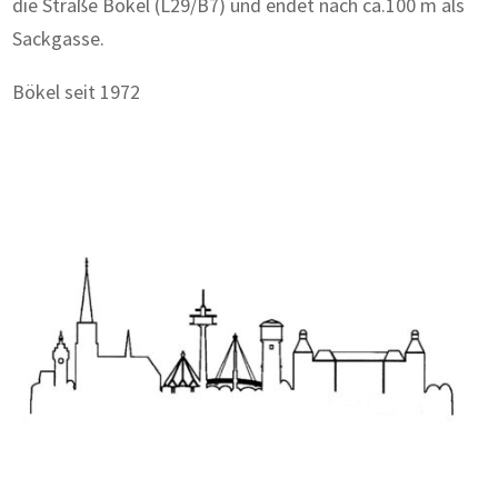
die Straße Bökel (L29/B7) und endet nach ca.100 m als
Sackgasse.
Bökel seit 1972
Zum Wörterbuch alter Begriffe