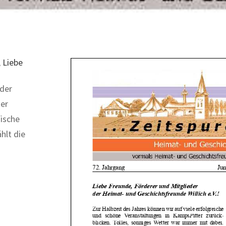
 Liebe
 der
ser
fische
hlt die