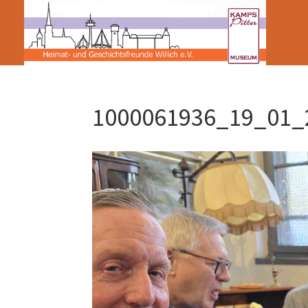
1000061936_19_01_