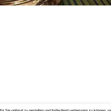
ür Sie optimal zu gestalten und fortlaufend verbessern zu können, v