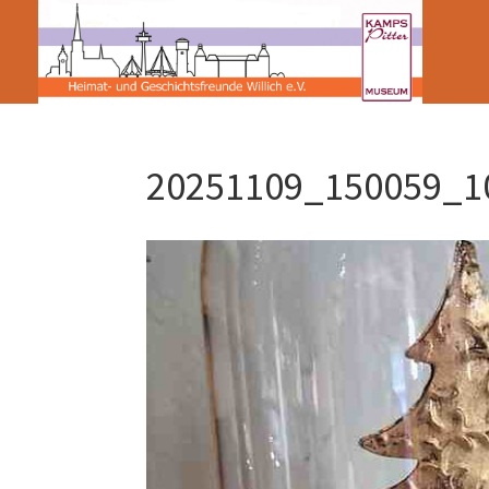
20251109_150059_1