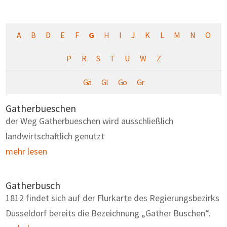
A
B
D
E
F
G
H
I
J
K
L
M
N
O
P
R
S
T
U
W
Z
Gä
Gl
Go
Gr
Gatherbueschen
der Weg Gatherbueschen wird ausschließlich
landwirtschaftlich genutzt
mehr lesen
Gatherbusch
1812 findet sich auf der Flurkarte des Regierungsbezirks
Düsseldorf bereits die Bezeichnung „Gather Buschen“.