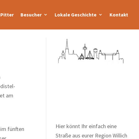
Pitter
Besucher
Lokale Geschichte
Kontakt
m
distel-
Zum Wörterbuch alter
et am
Begriffe
Hier könnt Ihr einfach eine
im fünften
Straße aus eurer Region Willich
ser