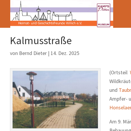
Kalmusstraße
von
Bernd Dieter
|
14. Dez. 2025
(Ortsteil
Wildkräut
und
Taub
Ampfer- u
Honselae
Am 9. Mär
Bebauung