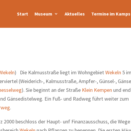
Start
Museum
Aktuelles
Termine im Kamps 
Wekeln
) Die Kalmusstraße liegt im Wohngebiet
Wekeln
5 i
erviertel (Weiderich-, Kalmusstraße, Ampfer-, Günsel-, Gänse
nesselweg
). Sie beginnt an der Straße
Klein Kempen
und end
nd Gänsedistelweg. Ein Fuß- und Radweg führt weiter zum
rweg
.
z 2000 beschloss der Haupt- unf Finanzausschuss, die Wege 
sbereich
Wekeln
nach Pflanzen zu benennen. Die ersten Häu