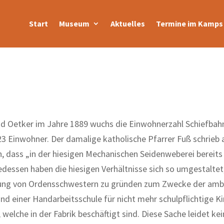
Start
Museum
Aktuelles
Termine im Kamps 
d Oetker im Jahre 1889 wuchs die Einwohnerzahl Schiefbahn
23 Einwohner. Der damalige katholische Pfarrer Fuß schrieb 
n, dass „in der hiesigen Mechanischen Seidenweberei bereits
edessen haben die hiesigen Verhältnisse sich so umgestaltet
assung von Ordensschwestern zu gründen zum Zwecke der amb
d einer Handarbeitsschule für nicht mehr schulpflichtige K
lche in der Fabrik beschäftigt sind. Diese Sache leidet ke