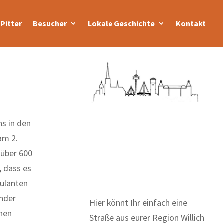
Pitter
Besucher
Lokale Geschichte
Kontakt
s in den
am 2.
Zum Wörterbuch alter
 über 600
Begriffe
, dass es
ulanten
inder
Hier könnt Ihr einfach eine
inen
Straße aus eurer Region Willich