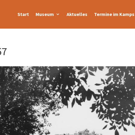
Start
Museum
Aktuelles
Termine im Kamps 
67