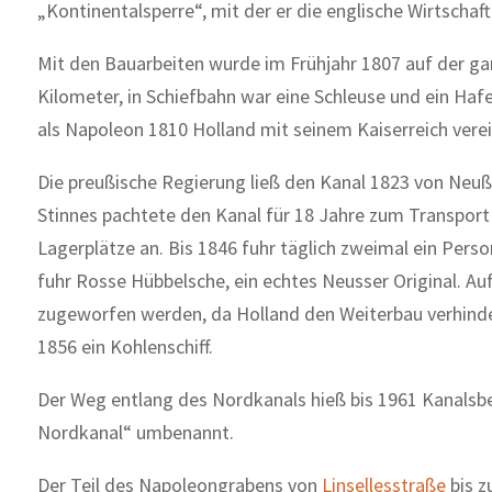
„Kontinentalsperre“, mit der er die engli­sche Wirtschaf
Mit den Bauarbeiten wurde im Frühjahr 1807 auf der g
Kilometer, in Schiefbahn war eine Schleuse und ein Hafe
als Napoleon 1810 Holland mit seinem Kaiserreich verei­
Die preußische Regierung ließ den Kanal 1823 von Neuß 
Stinnes pachtete den Kanal für 18 Jahre zum Transport
Lagerplätze an. Bis 1846 fuhr täglich zweimal ein Persone
fuhr Rosse Hübbelsche, ein echtes Neusser Original. Au
zugewor­fen werden, da Holland den Weiterbau ver­hinder
1856 ein Kohlenschiff.
Der Weg entlang des Nordkanals hieß bis 1961 Kanals
Nordkanal“ umbenannt.
Der Teil des Napoleongrabens von
Linsellesstraße
bis z