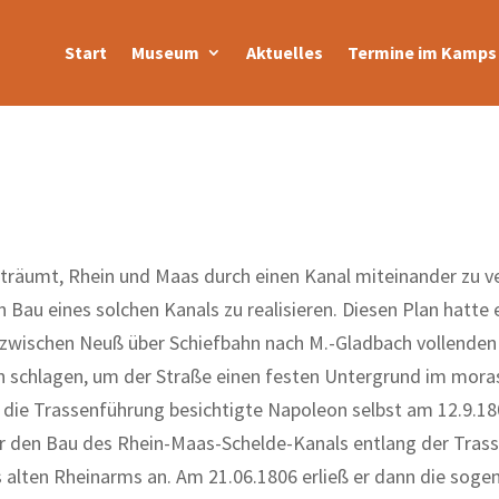
Start
Museum
Aktuelles
Termine im Kamps 
räumt, Rhein und Maas durch einen Kanal miteinander zu ve
Bau eines solchen Kanals zu realisieren. Diesen Plan hatte 
zwi­schen Neuß über Schiefbahn nach M.-Gladbach vollenden 
 schlagen, um der Straße einen festen Untergrund im mora
r die Trassenführung besichtigte Napoleon selbst am 12.9.1
er den Bau des Rhein-Maas-Schelde-Kanals entlang der Tras
l­ten Rheinarms an. Am 21.06.1806 erließ er dann die soge