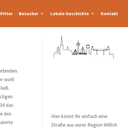
Pitter
Besucher
Lokale Geschichte
Kontakt
r­binden.
er wohl
Zum Wörterbuch alter
ließ.
Begriffe
stigen
804 das
se des
Hier könnt Ihr einfach eine
nannte
Straße aus eurer Region Willich