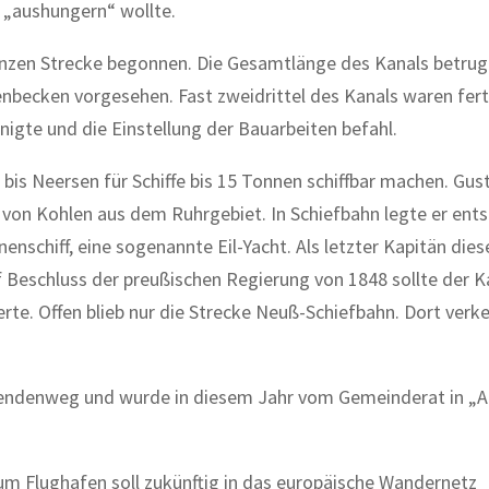
t „aushungern“ wollte.
anzen Strecke begonnen. Die Gesamtlänge des Kanals betrug
nbecken vorge­sehen. Fast zweidrittel des Kanals wa­ren fert
nigte und die Einstellung der Bauarbeiten befahl.
bis Neersen für Schiffe bis 15 Tonnen schiffbar machen. Gus
 von Kohlen aus dem Ruhrgebiet. In Schiefbahn legte er ent
nschiff, eine soge­nannte Eil-Yacht. Als letzter Kapitän dies
f Beschluss der preußischen Regierung von 1848 sollte der K
te. Offen blieb nur die Strecke Neuß-Schiefbahn. Dort verke
bendenweg und wurde in die­sem Jahr vom Gemeinderat in „
um Flughafen soll zukünftig in das europäische Wandernetz