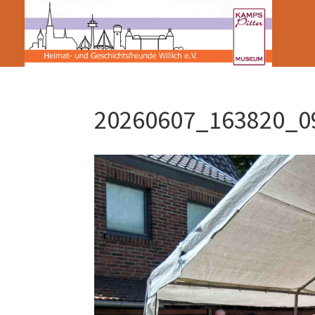
20260607_163820_0