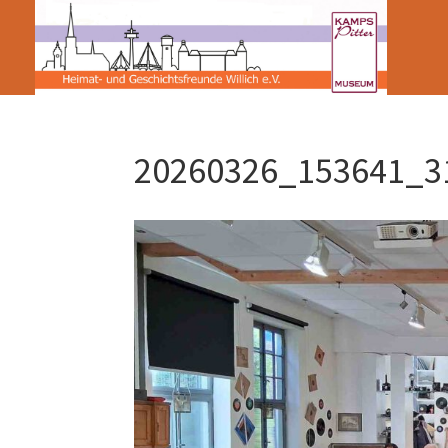
20260326_153641_3